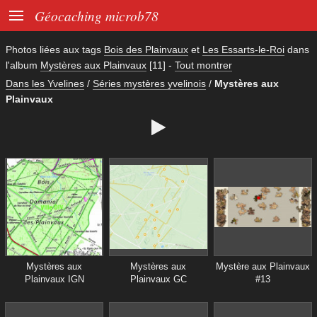

Géocaching microb78
Photos liées aux tags
Bois des Plainvaux
et
Les Essarts-le-Roi
dans
l'album
Mystères aux Plainvaux
[11]
-
Tout montrer
Dans les Yvelines
/
Séries mystères yvelinois
/
Mystères aux
Plainvaux

Mystères aux
Mystères aux
Mystère aux Plainvaux
Plainvaux IGN
Plainvaux GC
#13