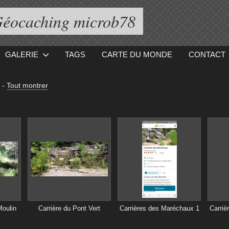
éocaching microb78
GALERIE
TAGS
CARTE DU MONDE
CONTACT
-
Tout montrer
Moulin
Carrière du Pont Vert
Carrières des Maréchaux 1
Carriè