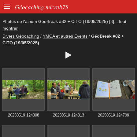

Géocaching microb78
Photos de l'album
GéoBreak #82 + CITO (19/05/2025)
[8]
-
Tout
montrer
Divers Géocaching
/
YMCA et autres Events
/
GéoBreak #82 +
CITO (19/05/2025)

20250519 124308
20250519 124313
20250519 124709