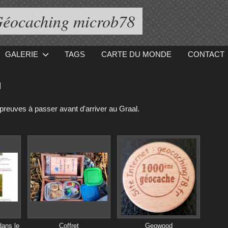
éocaching microb78
GALERIE
TAGS
CARTE DU MONDE
CONTACT
]
uves à passer avant d'arriver au Graal.
dans le
Coffret
Geowood