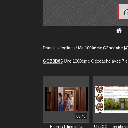
G
Dans les Yvelines
/
Ma 1000ème Géocache
[4
GCB3D85
Une 1000ème Géocache avec 7 épre
08:45
Extraits Films de la
Une GC ... en plein 