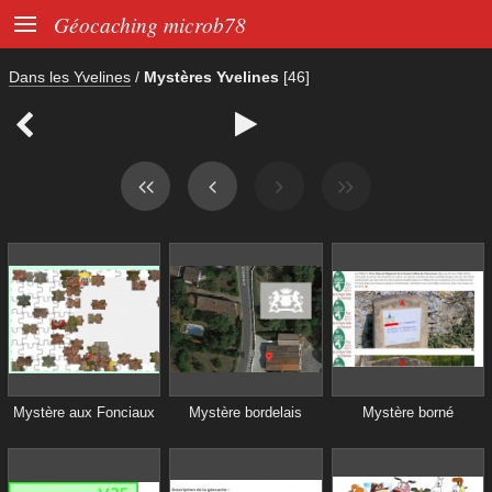

Géocaching microb78
Dans les Yvelines
/
Mystères Yvelines
[46]


Mystère aux Fonciaux
Mystère bordelais
Mystère borné