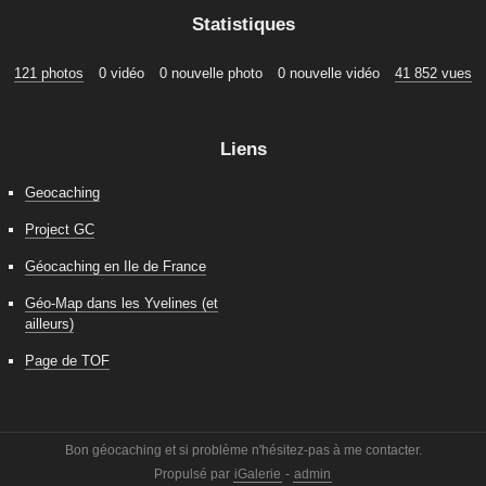
Statistiques
121 photos
0 vidéo
0 nouvelle photo
0 nouvelle vidéo
41 852 vues
Liens
Geocaching
Project GC
Géocaching en Ile de France
Géo-Map dans les Yvelines (et
ailleurs)
Page de TOF
Bon géocaching et si problème n'hésitez-pas à me contacter.
Propulsé par
iGalerie
-
admin