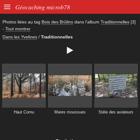

Géocaching microb78
Photos liées au tag
Bois des Brûlins
dans l'album
Traditionnelles
[3]
-
Tout montrer
Dans les Yvelines
/
Traditionnelles

Haut Cornu
Mares moussues
Stèle des aviateurs