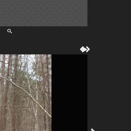


