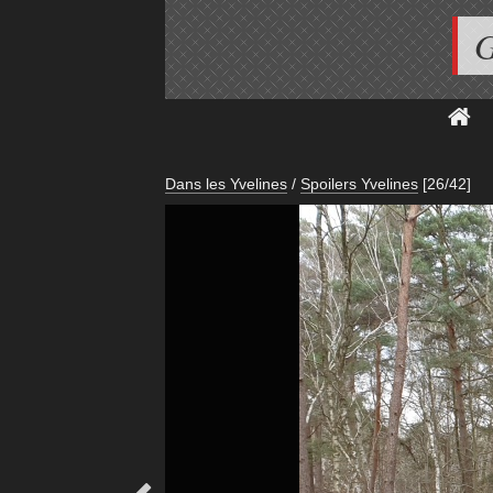
G
Dans les Yvelines
/
Spoilers Yvelines
[26/42]