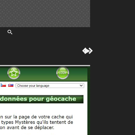


