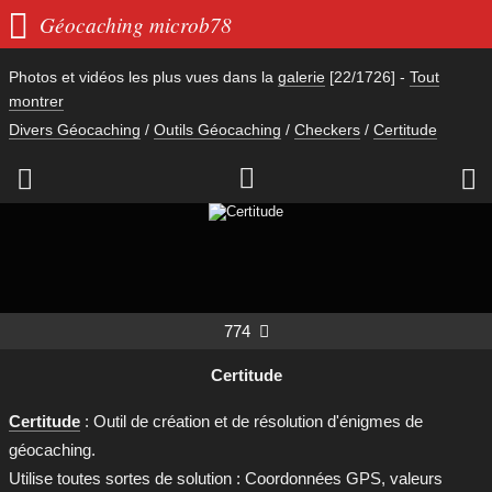

Géocaching microb78
Photos et vidéos les plus vues dans la
galerie
[22/1726]
-
Tout
montrer
Divers Géocaching
/
Outils Géocaching
/
Checkers
/
Certitude



774

Certitude
Certitude
: Outil de création et de résolution d'énigmes de
géocaching.
Utilise toutes sortes de solution : Coordonnées GPS, valeurs