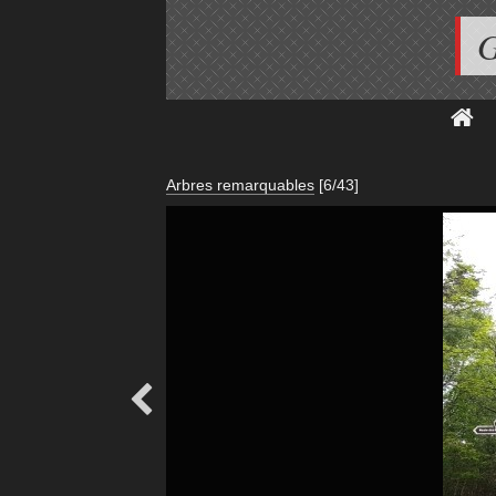
G
Arbres remarquables
[6/43]
