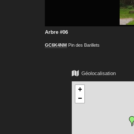
Arbre #06
GC6K4NM
Pin des Barillets

Géolocalisation
+
−