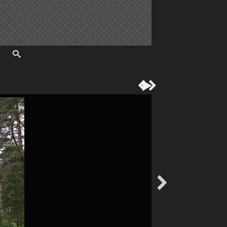



