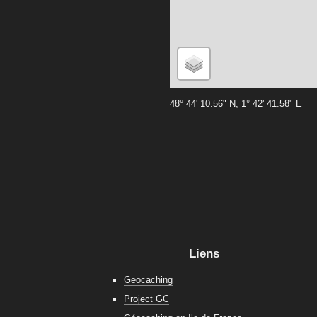
48° 44' 10.56" N, 1° 42' 41.58" E
Liens
Geocaching
Project GC