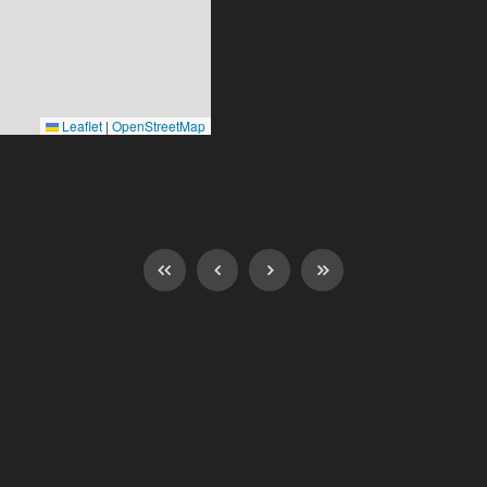
Leaflet
|
OpenStreetMap