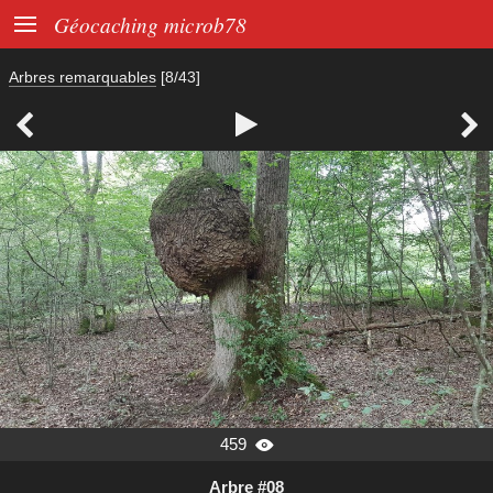

Géocaching microb78
Arbres remarquables
[8/43]



459

Arbre #08