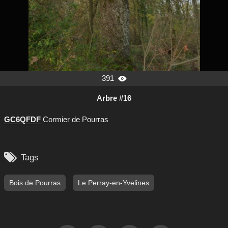
391

Arbre #16
GC6QFDF
Cormier de Pourras

Tags
Bois de Pourras
Le Perray-en-Yvelines