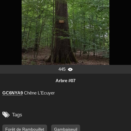
445

Arbre #07
GC6NYA9
Chêne L'Ecuyer

Tags
Forêt de Rambouillet
Gambaiseuil