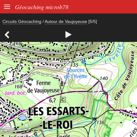

Géocaching microb78
Circuits Géocaching
/
Autour de Vaujoyeuse
[5/5]

