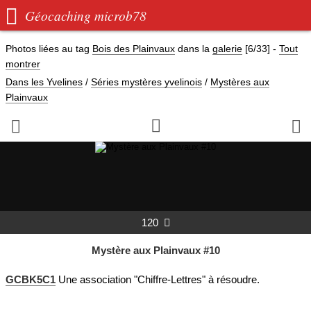

Géocaching microb78
Photos liées au tag
Bois des Plainvaux
dans la
galerie
[6/33]
-
Tout
montrer
Dans les Yvelines
/
Séries mystères yvelinois
/
Mystères aux
Plainvaux



120

Mystère aux Plainvaux #10
GCBK5C1
Une association "Chiffre-Lettres" à résoudre.