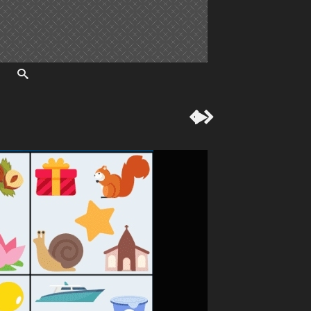


