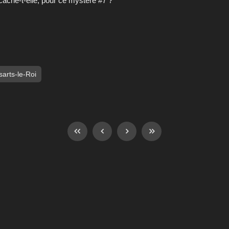
cache-t-elle, pour ce mystère #7 ?
arts-le-Roi