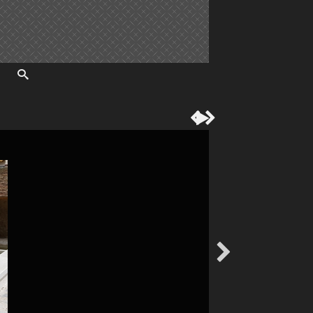



