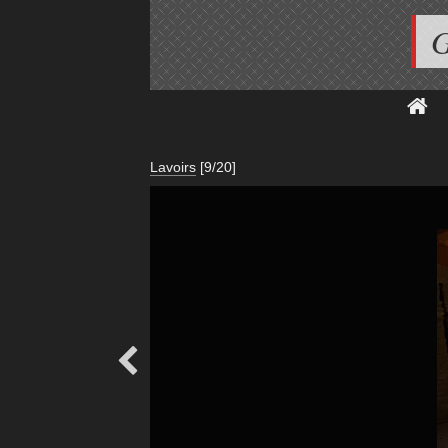
G
Lavoirs
[9/20]
