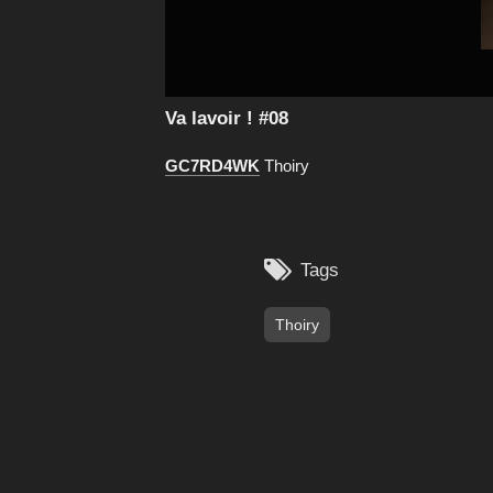
Va lavoir ! #08
GC7RD4WK
Thoiry

Tags
Thoiry