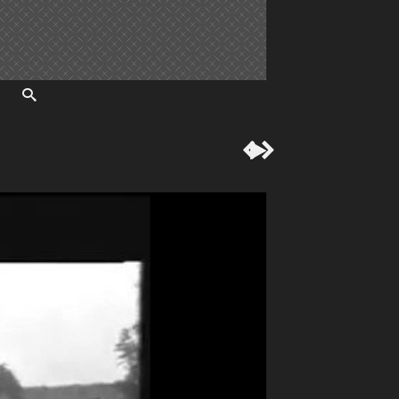


