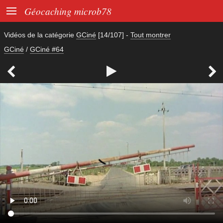

Géocaching microb78
Vidéos de la catégorie
GCiné
[14/107]
-
Tout montrer
GCiné
/
GCiné #64


