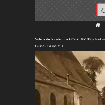
G
Vidéos de la catégorie
GCiné
[16/106]
-
Tout m
GCiné
/
GCiné #61