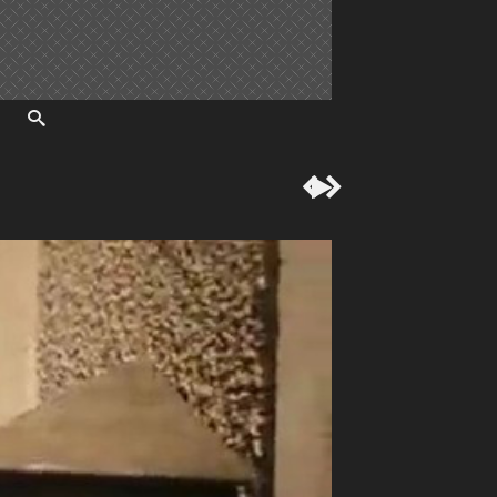


