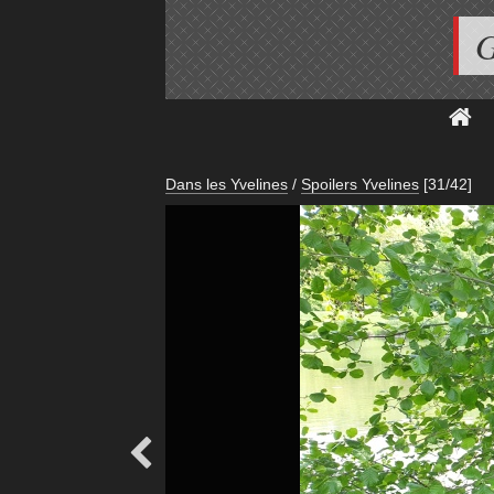
G
Dans les Yvelines
/
Spoilers Yvelines
[31/42]
