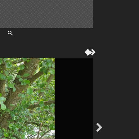



