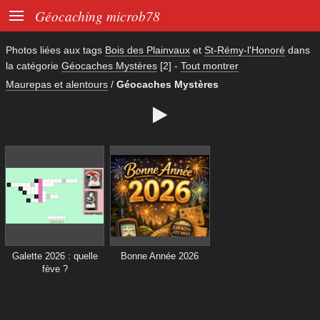

Géocaching microb78
Photos liées aux tags
Bois des Plainvaux
et
St-Rémy-l'Honoré
dans
la catégorie
Géocaches Mystères
[2]
-
Tout montrer
Maurepas et alentours
/
Géocaches Mystères

Galette 2026 : quelle
Bonne Année 2026
fève ?