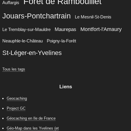
Forêt de Rambouillet
Auffargis
Jouars-Pontchartrain
Le Mesnil-St-Denis
Montfort-l'Amaury
Maurepas
Le Tremblay-sur-Mauldre
Neauphle-le-Château
Poigny-la-Forêt
St-Léger-en-Yvelines
Tous les tags
Liens
Geocaching
Project GC
Géocaching en Ile de France
Géo-Map dans les Yvelines (et