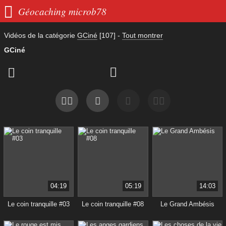

Géocaching microb78
Vidéos de la catégorie
GCiné
[107]
-
Tout montrer
GCiné


04:19
05:19
14:03
Le coin tranquille #03
Le coin tranquille #08
Le Grand Ambésis