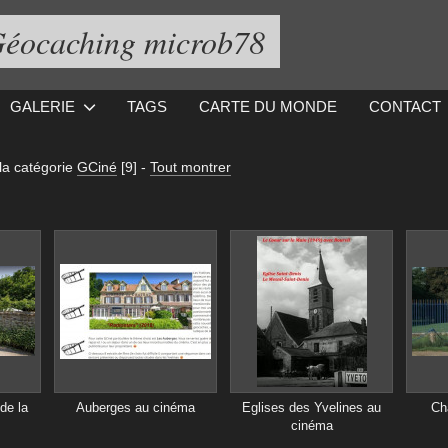
éocaching microb78
GALERIE
TAGS
CARTE DU MONDE
CONTACT
la catégorie
GCiné
[9]
-
Tout montrer
de la
Auberges au cinéma
Eglises des Yvelines au
Ch
cinéma