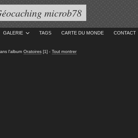
éocaching microb78
GALERIE
TAGS
CARTE DU MONDE
CONTACT
ans l'album
Oratoires
[1]
-
Tout montrer