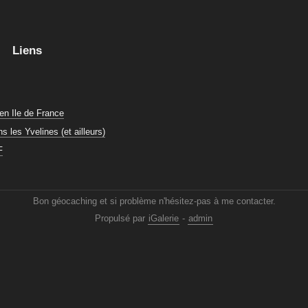
Liens
en Ile de France
 les Yvelines (et ailleurs)
F
Bon géocaching et si problème n'hésitez-pas à me contacter.
Propulsé par
iGalerie
-
admin