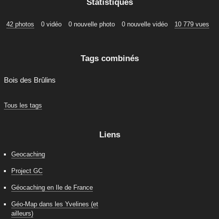
Statistiques
42 photos
0 vidéo
0 nouvelle photo
0 nouvelle vidéo
10 779 vues
Tags combinés
Bois des Brûlins
Tous les tags
Liens
Geocaching
Project GC
Géocaching en Ile de France
Géo-Map dans les Yvelines (et
ailleurs)