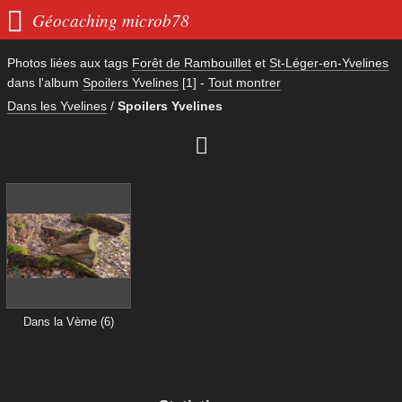

Géocaching microb78
Photos liées aux tags
Forêt de Rambouillet
et
St-Léger-en-Yvelines
dans l'album
Spoilers Yvelines
[1]
-
Tout montrer
Dans les Yvelines
/
Spoilers Yvelines

Dans la Vème (6)