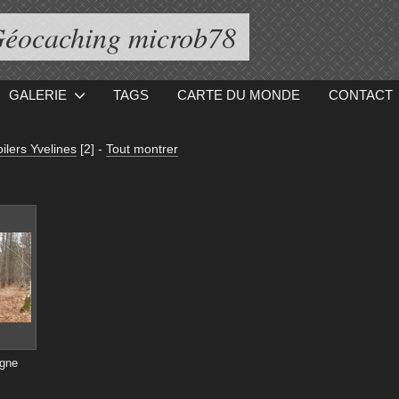
éocaching microb78
GALERIE
TAGS
CARTE DU MONDE
CONTACT
ilers Yvelines
[2]
-
Tout montrer
igne