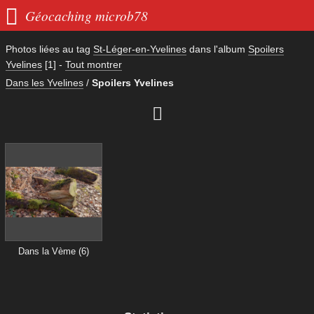

Géocaching microb78
Photos liées au tag
St-Léger-en-Yvelines
dans l'album
Spoilers
Yvelines
[1]
-
Tout montrer
Dans les Yvelines
/
Spoilers Yvelines

Dans la Vème (6)